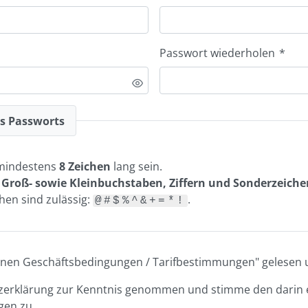
Passwort wiederholen
*
es Passworts
mindestens
8 Zeichen
lang sein.
n
Groß- sowie Kleinbuchstaben, Ziffern und Sonderzeiche
en sind zulässig:
.
@#$%^&+=*!
meinen Geschäftsbedingungen / Tarifbestimmungen" gelesen u
tzerklärung zur Kenntnis genommen und stimme den darin 
en zu.