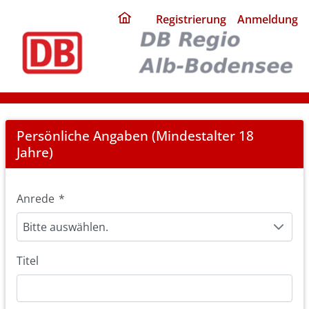
ding
Registrierung
Anmeldung
home
page
Registration
Persönliche Angaben (Mindestalter 18
Jahre)
Anrede
*
Bitte auswählen.
Titel