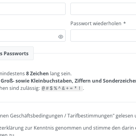
Passwort wiederholen
*
es Passworts
mindestens
8 Zeichen
lang sein.
n
Groß- sowie Kleinbuchstaben, Ziffern und Sonderzeiche
en sind zulässig:
.
@#$%^&+=*!
meinen Geschäftsbedingungen / Tarifbestimmungen" gelesen u
tzerklärung zur Kenntnis genommen und stimme den darin 
en zu.