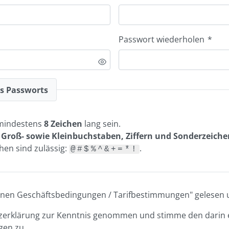
Passwort wiederholen
*
es Passworts
mindestens
8 Zeichen
lang sein.
n
Groß- sowie Kleinbuchstaben, Ziffern und Sonderzeiche
en sind zulässig:
.
@#$%^&+=*!
meinen Geschäftsbedingungen / Tarifbestimmungen" gelesen u
tzerklärung zur Kenntnis genommen und stimme den darin 
en zu.