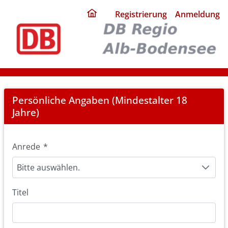
ding
Registrierung
Anmeldung
home
page
Registration
Persönliche Angaben (Mindestalter 18
Jahre)
Anrede
*
Bitte auswählen.
Titel