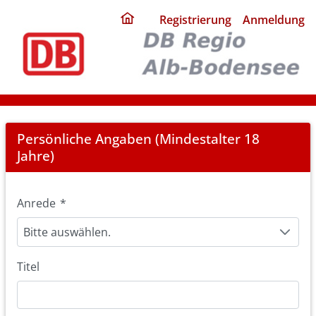
ding
Registrierung
Anmeldung
home
page
Registration
Persönliche Angaben (Mindestalter 18
Jahre)
Anrede
*
Bitte auswählen.
Titel