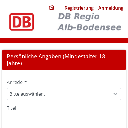
ding
Registrierung
Anmeldung
home
page
Registration
Persönliche Angaben (Mindestalter 18
Jahre)
Anrede
*
Bitte auswählen.
Titel