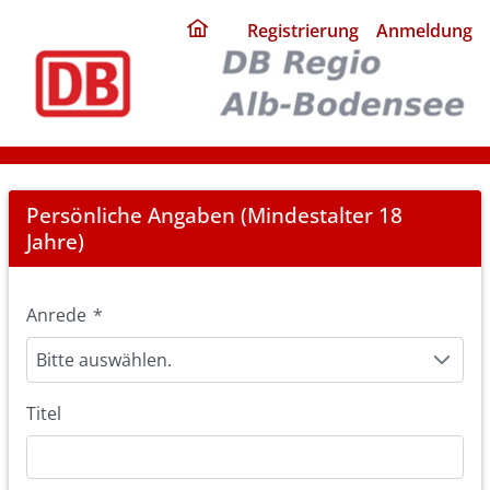
ding
Registrierung
Anmeldung
home
page
Registration
Persönliche Angaben (Mindestalter 18
Jahre)
Anrede
*
Bitte auswählen.
Titel