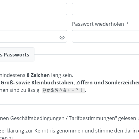
Passwort wiederholen
*
es Passworts
mindestens
8 Zeichen
lang sein.
n
Groß- sowie Kleinbuchstaben, Ziffern und Sonderzeiche
en sind zulässig:
.
@#$%^&+=*!
meinen Geschäftsbedingungen / Tarifbestimmungen" gelesen u
tzerklärung zur Kenntnis genommen und stimme den darin 
en zu.