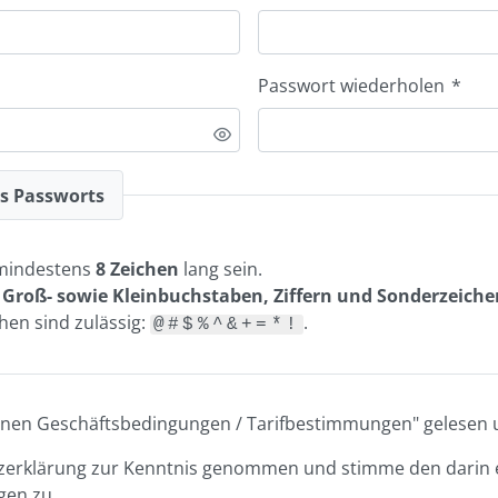
Passwort wiederholen
*
es Passworts
mindestens
8 Zeichen
lang sein.
n
Groß- sowie Kleinbuchstaben, Ziffern und Sonderzeiche
en sind zulässig:
.
@#$%^&+=*!
meinen Geschäftsbedingungen / Tarifbestimmungen" gelesen u
tzerklärung zur Kenntnis genommen und stimme den darin 
en zu.