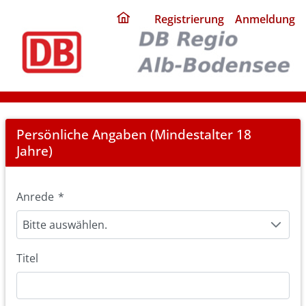
ding
Registrierung
Anmeldung
home
page
Registration
Persönliche Angaben (Mindestalter 18
Jahre)
Anrede
*
Bitte auswählen.
Titel