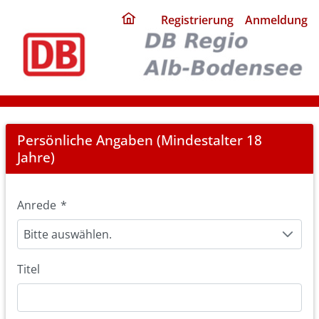
ding
Registrierung
Anmeldung
home
page
Registration
Persönliche Angaben (Mindestalter 18
Jahre)
Anrede
*
Bitte auswählen.
Titel