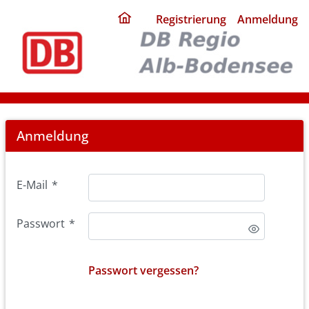
ding
Registrierung
Anmeldung
home
page
Login
Anmeldung
E-Mail
*
Passwort
*
Passwort vergessen?