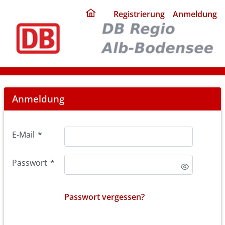
ding
Registrierung
Anmeldung
home
page
Login
Anmeldung
E-Mail
*
Passwort
*
Passwort vergessen?