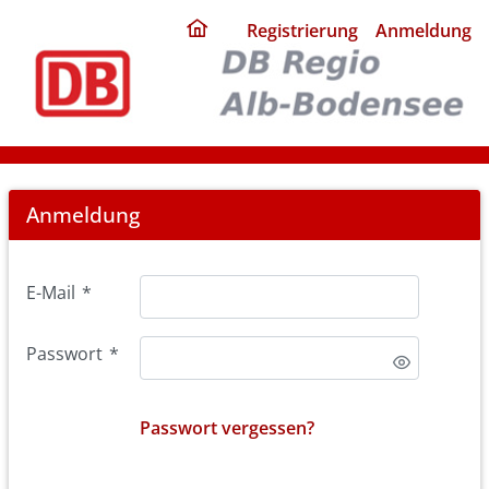
ding
Registrierung
Anmeldung
home
page
Login
Anmeldung
E-Mail
*
Passwort
*
Passwort vergessen?