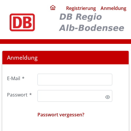
ding
Registrierung
Anmeldung
home
page
Login
Anmeldung
E-Mail
*
Passwort
*
Passwort vergessen?