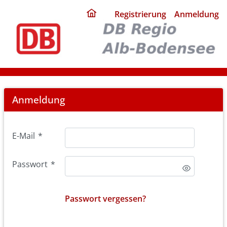
ding
Registrierung
Anmeldung
home
page
Login
Anmeldung
E-Mail
*
Passwort
*
Passwort vergessen?