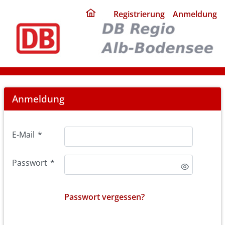
ding
Registrierung
Anmeldung
home
page
Login
Anmeldung
E-Mail
*
Passwort
*
Passwort vergessen?