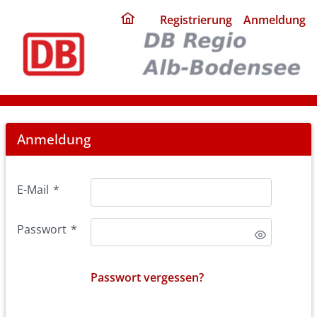
ding
Registrierung
Anmeldung
home
page
Login
Anmeldung
E-Mail
*
Passwort
*
Passwort vergessen?