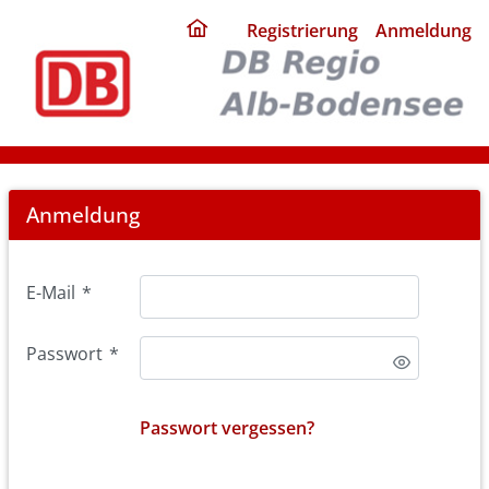
ding
Registrierung
Anmeldung
home
page
Login
Anmeldung
E-Mail
*
Passwort
*
Passwort vergessen?