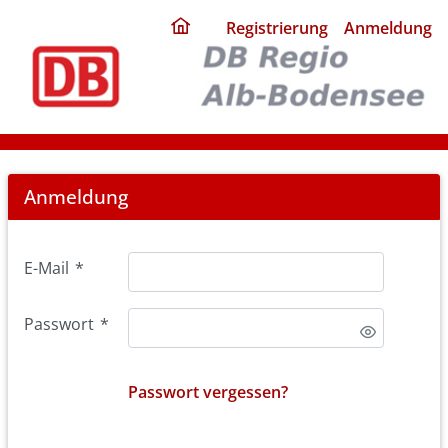
ding
Registrierung
Anmeldung
home
page
Login
Anmeldung
E-Mail
*
Passwort
*
Passwort vergessen?