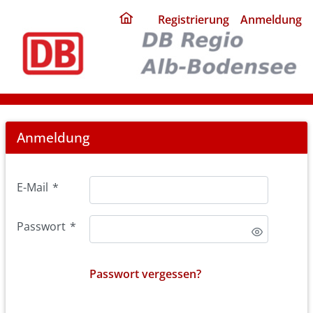
ding
Registrierung
Anmeldung
home
page
Login
Anmeldung
E-Mail
*
Passwort
*
Passwort vergessen?