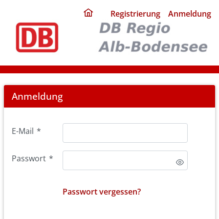
ding
Registrierung
Anmeldung
home
page
Login
Anmeldung
E-Mail
*
Passwort
*
Passwort vergessen?