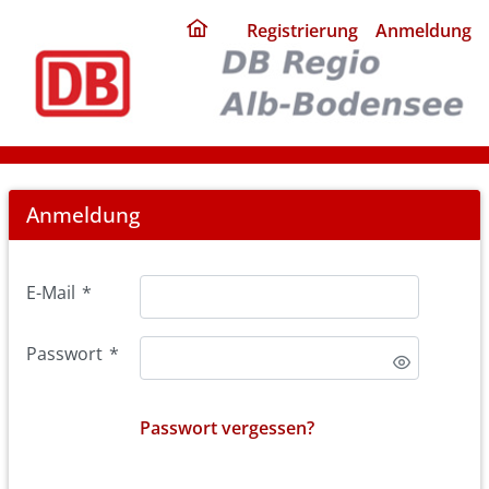
ding
Registrierung
Anmeldung
home
page
Login
Anmeldung
E-Mail
*
Passwort
*
Passwort vergessen?